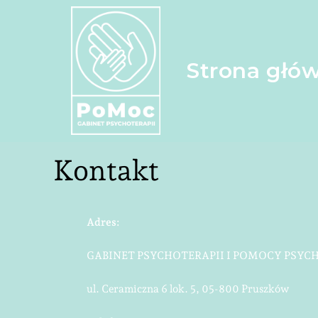
Strona głó
Kontakt
Adres:
GABINET PSYCHOTERAPII I POMOCY PSYC
ul. Ceramiczna 6 lok. 5, 05-800 Pruszków