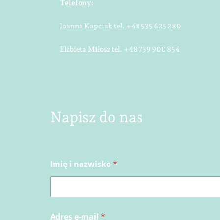
Telefony:
Joanna Kapciak tel.
+48 535 625 280
Elżbieta Miłosz tel.
+48 739 900 854
Napisz do nas
Imię i nazwisko
*
Adres e-mail
*